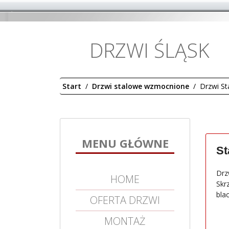
DRZWI ŚLĄSK
Start
Drzwi stalowe wzmocnione
Drzwi St
MENU GŁÓWNE
St
Drz
HOME
Skr
bla
OFERTA DRZWI
MONTAŻ