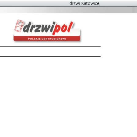
drzwi Katowice, antywłamaniowe drz