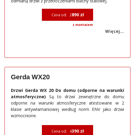
odmianą drzwi z przetłoczeniami blachy stalowej.
890 zł
Cena od: 2
z montażem
Więcej…
Gerda WX20
Drzwi Gerda WX 20 Do domu (odporne na warunki
atmosferyczne)
Są to drzwi zewnętrzne do domu
odporne na warunki atmosferyczne atestowane w 2
klasie antywłamaniowej według norm ENV jako drzwi
wzmocnione.
390 zł
Cena od: 4