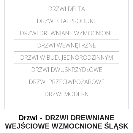
DRZWI DELTA
DRZWI STALPRODUKT
DRZWI DREWNIANE WZMOCNIONE
DRZWI WEWNĘTRZNE
DRZWI W BUD. JEDNORODZINNYM
DRZWI DWUSKRZYDŁOWE
DRZWI PRZECIWPOŻAROWE
DRZWI MODERN
DRZWI DREWNIANE
WEJŚCIOWE WZMOCNIONE ŚLĄSK