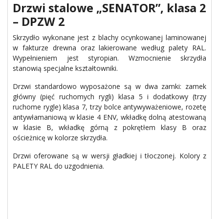
Drzwi stalowe „SENATOR”, klasa 2
– DPZW 2
Skrzydło wykonane jest z blachy ocynkowanej laminowanej
w fakturze drewna oraz lakierowane według palety RAL.
Wypełnieniem jest styropian. Wzmocnienie skrzydła
stanowią specjalne kształtowniki.
Drzwi standardowo wyposażone są w dwa zamki: zamek
główny (pięć ruchomych rygli) klasa 5 i dodatkowy (trzy
ruchome rygle) klasa 7, trzy bolce antywyważeniowe, rozetę
antywłamaniową w klasie 4 ENV, wkładkę dolną atestowaną
w klasie B, wkładkę górną z pokrętłem klasy B oraz
ościeżnicę w kolorze skrzydła.
Drzwi oferowane są w wersji gładkiej i tłoczonej. Kolory z
PALETY RAL do uzgodnienia.