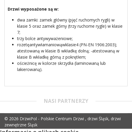
Drzwi wyposażone są w:
dwa zamki: zamek główny (pjęć ruchomych rygli) w
klasie 5 oraz zamek górny (trzy ruchome rygle) w klasie
7;
trzy bolce antywyważeniowe;
rozetęantywłamaniowąwklasie4 (PN-EN 1906:2003);
atestowaną w klasie B wkładkę dolną; -atestowaną w
klasie B wkładkę górną z pokrętłem;
ościeżnicę w kolorze skrzydła (laminowaną lub
lakierowaną).
NASI PARTNERZY
© 2026 DrzwiPol - Polskie Centrum Drzwi , drzwi Śląsk, drzwi
zewnętrzne Śląsk