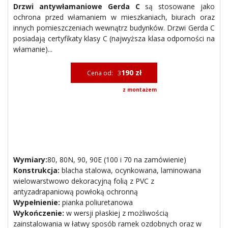
Drzwi antywłamaniowe Gerda C
są stosowane jako
ochrona przed włamaniem w mieszkaniach, biurach oraz
innych pomieszczeniach wewnątrz budynków. Drzwi Gerda C
posiadają certyfikaty klasy C (najwyższa klasa odporności na
włamanie)...
190 zł
Cena od: 3
z montażem
Wymiary:
80, 80N, 90, 90E (100 i 70 na zamówienie)
Konstrukcja:
blacha stalowa, ocynkowana, laminowana
wielowarstwowo dekoracyjną folią z PVC z
antyzadrapaniową powłoką ochronną
Wypełnienie:
pianka poliuretanowa
Wykończenie:
w wersji płaskiej z możliwością
zainstalowania w łatwy sposób ramek ozdobnych oraz w