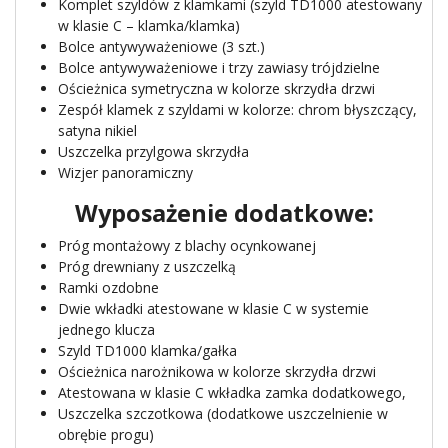
Komplet szyldów z klamkami (szyld TD1000 atestowany
w klasie C – klamka/klamka)
Bolce antywyważeniowe (3 szt.)
Bolce antywyważeniowe i trzy zawiasy trójdzielne
Ościeżnica symetryczna w kolorze skrzydła drzwi
Zespół klamek z szyldami w kolorze: chrom błyszczący,
satyna nikiel
Uszczelka przylgowa skrzydła
Wizjer panoramiczny
Wyposażenie dodatkowe:
Próg montażowy z blachy ocynkowanej
Próg drewniany z uszczelką
Ramki ozdobne
Dwie wkładki atestowane w klasie C w systemie
jednego klucza
Szyld TD1000 klamka/gałka
Ościeżnica narożnikowa w kolorze skrzydła drzwi
Atestowana w klasie C wkładka zamka dodatkowego,
Uszczelka szczotkowa (dodatkowe uszczelnienie w
obrębie progu)