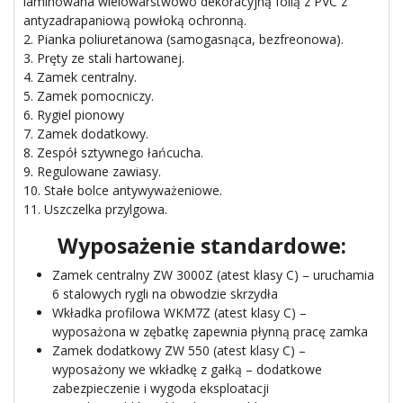
laminowana wielowarstwowo dekoracyjną folią z PVC z
antyzadrapaniową powłoką ochronną.
2. Pianka poliuretanowa (samogasnąca, bezfreonowa).
3. Pręty ze stali hartowanej.
4. Zamek centralny.
5. Zamek pomocniczy.
6. Rygiel pionowy
7. Zamek dodatkowy.
8. Zespół sztywnego łańcucha.
9. Regulowane zawiasy.
10. Stałe bolce antywyważeniowe.
11. Uszczelka przylgowa.
Wyposażenie standardowe:
Zamek centralny ZW 3000Z (atest klasy C) – uruchamia
6 stalowych rygli na obwodzie skrzydła
Wkładka profilowa WKM7Z (atest klasy C) –
wyposażona w zębatkę zapewnia płynną pracę zamka
Zamek dodatkowy ZW 550 (atest klasy C) –
wyposażony we wkładkę z gałką – dodatkowe
zabezpieczenie i wygoda eksploatacji