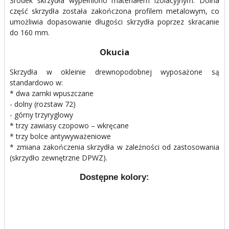
Środek skrzydła wypełniono materiałem izolacyjnym. Dolna
część skrzydła została zakończona profilem metalowym, co
umożliwia dopasowanie długości skrzydła poprzez skracanie
do 160 mm.
Okucia
Skrzydła w okleinie drewnopodobnej wyposażone są
standardowo w:
* dwa zamki wpuszczane
- dolny (rozstaw 72)
- górny trzyryglowy
* trzy zawiasy czopowo – wkręcane
* trzy bolce antywyważeniowe
* zmiana zakończenia skrzydła w zależności od zastosowania
(skrzydło zewnętrzne DPWZ).
Dostępne kolory: