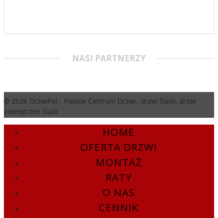
NASI PARTNERZY
© 2026 DrzwiPol - Polskie Centrum Drzwi , drzwi Śląsk, drzwi
zewnętrzne Śląsk
HOME
OFERTA DRZWI
MONTAŻ
RATY
O NAS
CENNIK