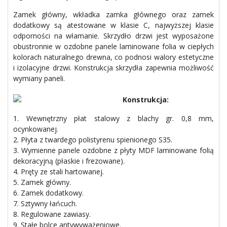
Zamek główny, wkładka zamka głównego oraz zamek
dodatkowy są atestowane w klasie C, najwyższej klasie
odporności na włamanie. Skrzydło drzwi jest wyposażone
obustronnie w ozdobne panele laminowane folia w ciepłych
kolorach naturalnego drewna, co podnosi walory estetyczne
i izolacyjne drzwi. Konstrukcja skrzydła zapewnia możliwość
wymiany paneli.
Konstrukcja:
1. Wewnętrzny płat stalowy z blachy gr. 0,8 mm,
ocynkowanej.
2. Płyta z twardego polistyrenu spienionego S35.
3. Wymienne panele ozdobne z płyty MDF laminowane folią
dekoracyjną (płaskie i frezowane).
4. Pręty ze stali hartowanej.
5. Zamek główny.
6. Zamek dodatkowy.
7. Sztywny łańcuch.
8. Regulowane zawiasy.
9. Stałe bolce antywyważeniowe.