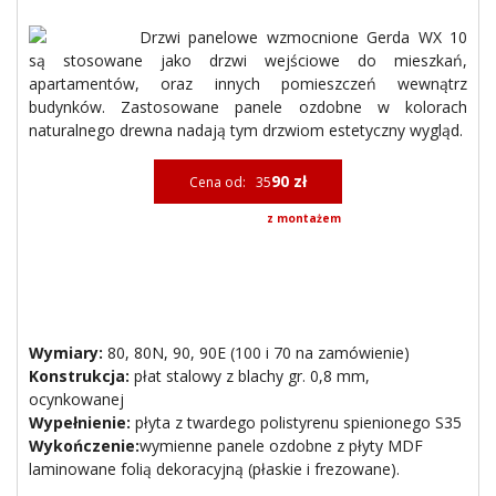
Drzwi panelowe wzmocnione Gerda WX 10
są stosowane jako drzwi wejściowe do mieszkań,
apartamentów, oraz innych pomieszczeń wewnątrz
budynków. Zastosowane panele ozdobne w kolorach
naturalnego drewna nadają tym drzwiom estetyczny wygląd.
90 zł
Cena od: 35
z montażem
Wymiary:
80, 80N, 90, 90E (100 i 70 na zamówienie)
Konstrukcja:
płat stalowy z blachy gr. 0,8 mm,
ocynkowanej
Wypełnienie:
płyta z twardego polistyrenu spienionego S35
Wykończenie:
wymienne panele ozdobne z płyty MDF
laminowane folią dekoracyjną (płaskie i frezowane).