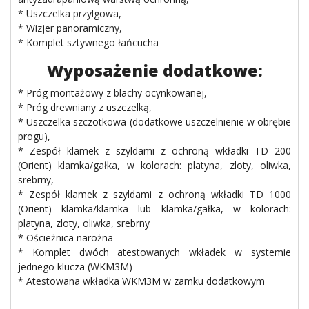
* Uszczelka przylgowa,
* Wizjer panoramiczny,
* Komplet sztywnego łańcucha
Wyposażenie dodatkowe:
* Próg montażowy z blachy ocynkowanej,
* Próg drewniany z uszczelką,
* Uszczelka szczotkowa (dodatkowe uszczelnienie w obrębie
progu),
* Zespół klamek z szyldami z ochroną wkładki TD 200
(Orient) klamka/gałka, w kolorach: platyna, zloty, oliwka,
srebrny,
* Zespół klamek z szyldami z ochroną wkładki TD 1000
(Orient) klamka/klamka lub klamka/gałka, w kolorach:
platyna, zloty, oliwka, srebrny
* Ościeżnica narożna
* Komplet dwóch atestowanych wkładek w systemie
jednego klucza (WKM3M)
* Atestowana wkładka WKM3M w zamku dodatkowym