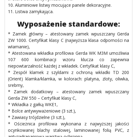
10. Aluminiowe listwy mocujące panele dekoracyjne.
11. Listwa zamykająca.
Wyposażenie standardowe:
* Zamek główny – atestowany zamek wpuszczany Gerda
ZW 1000. Certyfikat klasy C (najwyższa klasa odporności na
włamanie),
* Atestowana wkładka profilowa Gerda WK M3M umożliwia
107 600 kombinacji wzoru klucza co zapewnia
niepowtarzalność każdej z wkładek. Certyfikat klasy C,
* Zespół klamek z szyldami z ochroną wkładki TD 200
(Orient) klamka/klamka, w kolorach: platyna, zloty, oliwka,
srebrny,
* Zamek dodatkowy – atestowany zamek wpuszczany
Gerda ZW 550 – Certyfikat klasy C,
* Wkładka z gałką WKE1,
* Bolce antywyważeniowe (3 szt.),
* Zawiasy trójdzielne (3 szt.),
* Ościeżnica profilowa wykonana z najwyższej jakości
ocynkowanej blachy stalowej, laminowanej folią PVC, z
antyzadrapaniową warstwą ochronną,