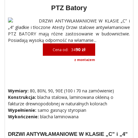
PTZ Batory
DRZWI ANTYWŁAMANIOWE W KLASIE „C” i
„4” gładkie i tłoczone Atesty Drzwi stalowe antywłamaniowe
PTZ BATORY mają różne zastosowanie w budownictwie.
Posiadają wysoką odporność na włamanie...
90 zł
Cena od: 34
z montażem
Wymiary:
80, 80N, 90, 90E (100 i 70 na zamówienie)
Konstrukcja:
blacha stalowa, laminowana okleiną o
fakturze drewnopodobnej w naturalnych kolorach
Wypełnienie:
samo gasnący styropian
Wykończenie:
blacha laminowana
DRZWI ANTYWŁAMANIOWE W KLASIE „C” i „4”