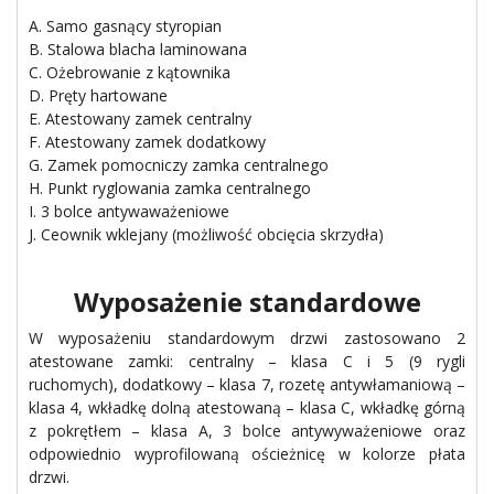
A. Samo gasnący styropian
B. Stalowa blacha laminowana
C. Ożebrowanie z kątownika
D. Pręty hartowane
E. Atestowany zamek centralny
F. Atestowany zamek dodatkowy
G. Zamek pomocniczy zamka centralnego
H. Punkt ryglowania zamka centralnego
I. 3 bolce antywaważeniowe
J. Ceownik wklejany (możliwość obcięcia skrzydła)
Wyposażenie standardowe
W wyposażeniu standardowym drzwi zastosowano 2
atestowane zamki: centralny – klasa C i 5 (9 rygli
ruchomych), dodatkowy – klasa 7, rozetę antywłamaniową –
klasa 4, wkładkę dolną atestowaną – klasa C, wkładkę górną
z pokrętłem – klasa A, 3 bolce antywyważeniowe oraz
odpowiednio wyprofilowaną ościeżnicę w kolorze płata
drzwi.