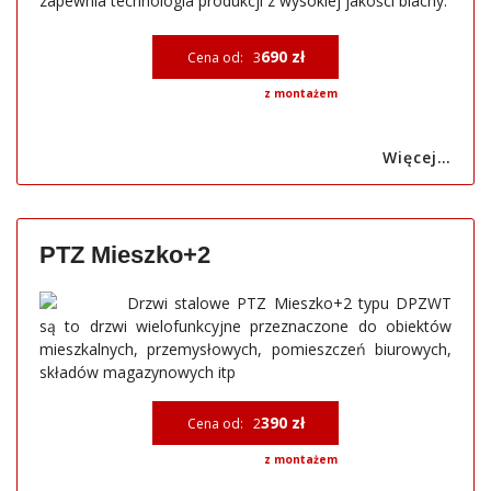
zapewnia technologia produkcji z wysokiej jakości blachy.
690 zł
Cena od: 3
z montażem
Więcej…
PTZ Mieszko+2
Drzwi stalowe PTZ Mieszko+2 typu DPZWT
są to drzwi wielofunkcyjne przeznaczone do obiektów
mieszkalnych, przemysłowych, pomieszczeń biurowych,
składów magazynowych itp
390 zł
Cena od: 2
z montażem