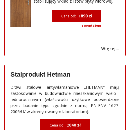
stabilizujący wkład z listew płyty wiórowej.
890 zł
Cena od: 1
z montażem
Więcej…
Stalprodukt Hetman
Drzwi stalowe antywłamaniowe „HETMAN” mają
zastosowanie w budownictwie mieszkaniowym wielo i
jednorodzinnym (właściwości użytkowe potwierdzone
przez badanie typu zgodnie z normą PN-ENV 1627-
2006/U/ w akredytowanym laboratorium).
840 zł
Cena od: 2