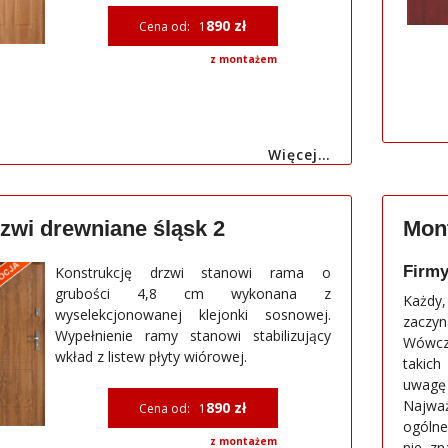
890 zł
Cena od: 1
z montażem
Więcej…
zwi drewniane śląsk 2
Mont
Firmy
Konstrukcję drzwi stanowi rama o
grubości 4,8 cm wykonana z
Każdy,
wyselekcjonowanej klejonki sosnowej.
zaczyn
Wypełnienie ramy stanowi stabilizujący
Wówcz
wkład z listew płyty wiórowej.
takich
uwagę
Najważ
890 zł
Cena od: 1
ogólne 
z montażem
nie zn