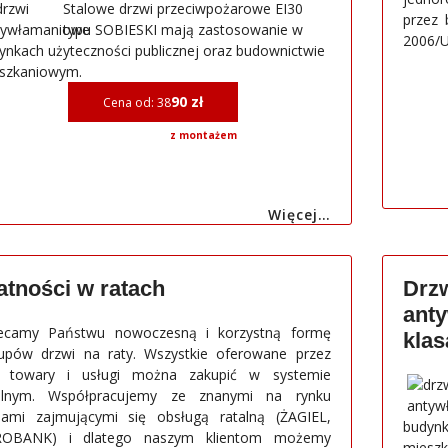
Stalowe drzwi przeciwpożarowe EI30
przez 
typu SOBIESKI mają zastosowanie w
2006/U
ynkach użyteczności publicznej oraz budownictwie
szkaniowym.
90 zł
Cena od: 38
z montażem
Więcej…
atności w ratach
Drzw
ant
ecamy Państwu nowoczesną i korzystną formę
klas
upów drzwi na raty. Wszystkie oferowane przez
 towary i usługi można zakupić w systemie
alnym. Współpracujemy ze znanymi na rynku
mami zajmującymi się obsługą ratalną (ŻAGIEL,
budynk
ROBANK) i dlatego naszym klientom możemy
miesz