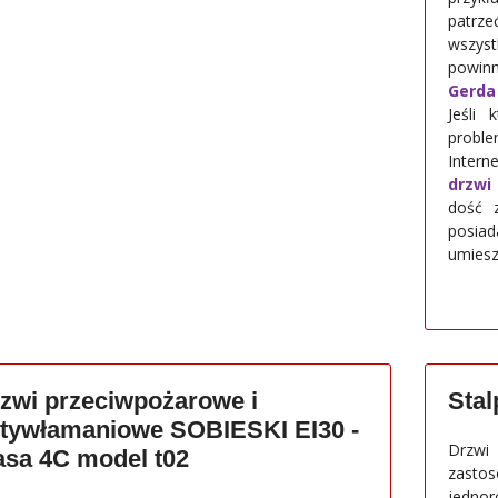
patrze
wszys
powin
Gerda
Jeśli
proble
Intern
drzwi
dość z
posiad
umiesz
zwi przeciwpożarowe i
Sta
tywłamaniowe SOBIESKI EI30 -
Drzwi
asa 4C model t02
zastos
jednor