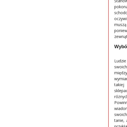
Stano
pokon
schod
oczyw
muszą 
ponie
zewnąt
Wybór
Ludzi
swoich
międz
wymian
takie
sklepa
różnyc
Powinn
wiadom
swoich
tanie,
przykł