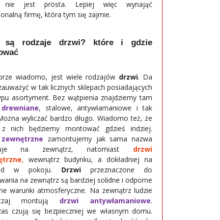
nie jest prosta. Lepiej więc wynająć
onalną firmę, która tym się zajmie.
e są rodzaje drzwi? które i gdzie
ować
brze wiadomo, jest wiele rodzajów
drzwi
. Da
 zauważyć w tak licznych sklepach posiadających
ypu asortyment. Bez wątpienia znajdziemy tam
drewniane
, stalowe, antywłamaniowe i tak
 Można wyliczać bardzo długo. Wiadomo też, że
 z nich będziemy montować gdzieś indziej.
 zewnętrzne
zamontujemy jak sama nazwa
zuje na zewnątrz, natomiast
drzwi
trzne
,
wewnątrz budynku, a dokładniej na
kład w pokoju.
Drzwi
przeznaczone do
ania na zewnątrz są bardziej solidne i odporne
ne warunki atmosferyczne. Na zewnątrz ludzie
yczaj montują
drzwi antywłamaniowe
.
s czują się bezpieczniej we własnym domu.