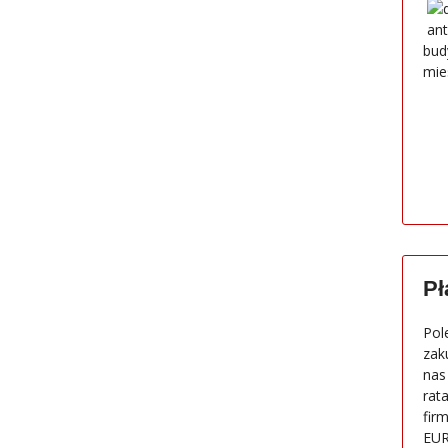
bud
mie
Pł
Pol
zak
nas
rat
fir
EU