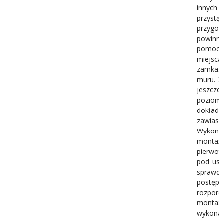
innych
przyst
przygo
powin
pomocą 
miejsc
zamka.
muru. 
jeszc
pozio
dokład
zawias
Wykon
montaż
pierwo
pod us
sprawd
postęp
rozpor
monta
wykona