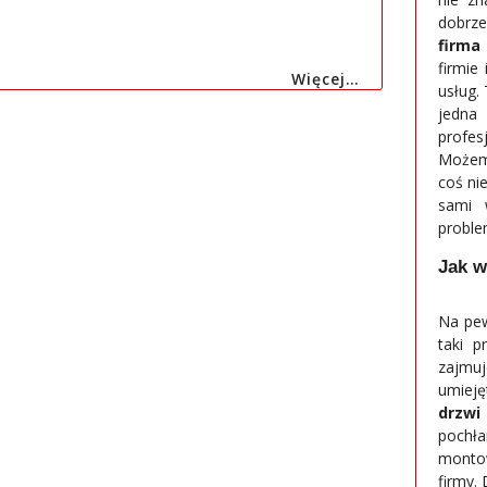
dobrze
firma
firmie
Więcej…
usług. 
jedna
profe
Możemy
coś ni
sami 
probl
Jak w
Na pew
taki p
zajmuj
umieję
drzwi
pochła
monto
firmy. 