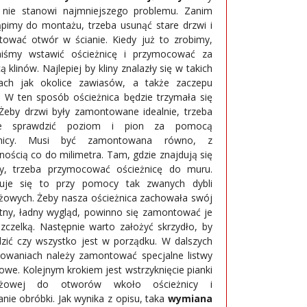
 nie stanowi najmniejszego problemu. Zanim
ąpimy do montażu, trzeba usunąć stare drzwi i
tować otwór w ścianie. Kiedy już to zrobimy,
niśmy wstawić ościeżnicę i przymocować za
klinów. Najlepiej by kliny znalazły się w takich
ach jak okolice zawiasów, a także zaczepu
 W ten sposób ościeżnica będzie trzymała się
Żeby drzwi były zamontowane idealnie, trzeba
ze sprawdzić poziom i pion za pomocą
micy. Musi być zamontowana równo, z
nością co do milimetra. Tam, gdzie znajdują się
y, trzeba przymocować ościeżnicę do muru.
uje się to przy pomocy tak zwanych dybli
owych. Żeby nasza ościeżnica zachowała swój
tny, ładny wygląd, powinno się zamontować je
zczelką. Następnie warto założyć skrzydło, by
zić czy wszystko jest w porządku. W dalszych
owaniach należy zamontować specjalne listwy
owe. Kolejnym krokiem jest wstrzyknięcie pianki
żowej do otworów wkoło ościeżnicy i
nie obróbki. Jak wynika z opisu, taka
wymiana