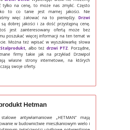
ć tylko na cenę, to może nas zmylić. Często
tko to co tanie jest marnej jakości. Nie
niśmy więc żałować na to pieniędzy.
Drzwi
są dobrej jakości i za dość przystępną cenę.
 ktoś jest zainteresowany ofertą może bez
mu poszukać więcej informacji na ten temat w
ecie. Można też wpisać w wyszukiwarkę słowa
 Stalprodukt
, albo też
drzwi PTZ
.
Porządne,
nane firmy takie jak na przykład Drzwipol
ają własne strony internetowe, na których
czają swoje oferty.
lprodukt Hetman
 stalowe antywłamaniowe „HETMAN” mają
owanie w budownictwie mieszkaniowym wielo i
odzinnym (właściwości użytkowe potwierdzone