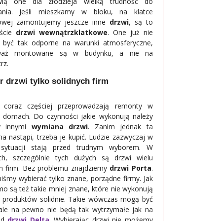
wią one dla złodzieja wielką trudność do
ania. Jeśli mieszkamy w bloku, na klatce
owej zamontujemy jeszcze inne
drzwi
, są to
iście
drzwi wewnątrzklatkowe
. One już nie
być tak odporne na warunki atmosferyczne,
waż montowane są w budynku, a nie na
rz.
 drzwi tylko solidnych firm
e coraz częściej przeprowadzają remonty w
 domach. Do czynności jakie wykonują należy
y innymi
wymiana drzwi
. Zanim jednak ta
a nastąpi, trzeba je kupić. Ludzie zazwyczaj w
j sytuacji stają przed trudnym wyborem. W
ch, szczególnie tych dużych są drzwi wielu
h firm. Bez problemu znajdziemy
drzwi Porta
.
iśmy wybierać tylko znane, porządne firmy. Jak
o są też takie mniej znane, które nie wykonują
 produktów solidnie. Takie wówczas mogą być
 ale na pewno nie będą tak wytrzymałe jak na
ad
drzwi Delta
. Wybierając drzwi nie możemy