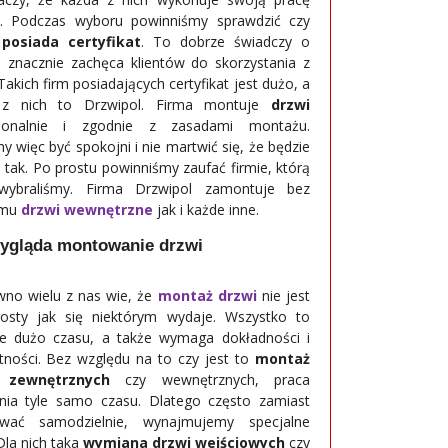
. Podczas wyboru powinniśmy sprawdzić czy
 posiada certyfikat
. To dobrze świadczy o
 i znacznie zachęca klientów do skorzystania z
Takich firm posiadających certyfikat jest dużo, a
 z nich to Drzwipol. Firma montuje
drzwi
sjonalnie i zgodnie z zasadami montażu.
 więc być spokojni i nie martwić się, że będzie
e tak. Po prostu powinniśmy zaufać firmie, którą
wybraliśmy. Firma Drzwipol zamontuje bez
emu
drzwi wewnętrzne
jak i każde inne.
ygląda montowanie drzwi
no wielu z nas wie, że
montaż drzwi
nie jest
rosty jak się niektórym wydaje. Wszystko to
e dużo czasu, a także wymaga dokładności i
tności. Bez względu na to czy jest to
montaż
 zewnętrznych
czy wewnętrznych, praca
nia tyle samo czasu. Dlatego często zamiast
wać samodzielnie, wynajmujemy specjalne
Dla nich taka
wymiana drzwi wejściowych
czy