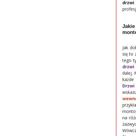
drzwi
profesj
Jaki
mont
Jak do
się to
tego t
drzwi
dalej.
każde
Drzwi
wska
wewnę
przy
montow
na róż
zazw
Wówcza