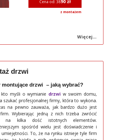
90 zł
Cena od: 38
z montażem
Więcej…
aż drzwi
 montujące drzwi – jaką wybrać?
 kto myśli o wymianie
drzwi
w swoim domu,
a szukać profesjonalnej firmy, która to wykona.
as na pewno zauważa, jak bardzo dużo jest
 firm. Wybierając jedną z nich trzeba zwrócić
 na kilka dość istotnych elementów.
niejszym spośród wielu jest doświadczenie i
umiejętności. To, że na rynku istnieje tyle firm
aczy, że każda z nich wykonuje swoją pracę