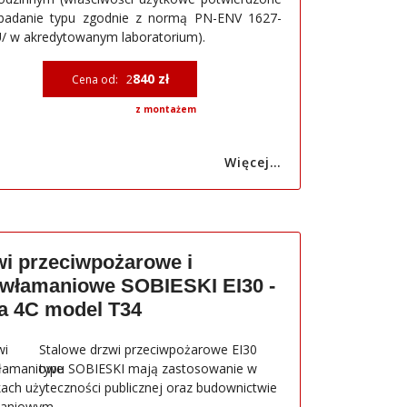
badanie typu zgodnie z normą PN-ENV 1627-
/ w akredytowanym laboratorium).
840 zł
Cena od: 2
z montażem
Więcej…
i przeciwpożarowe i
ywłamaniowe SOBIESKI EI30 -
a 4C model T34
Stalowe drzwi przeciwpożarowe EI30
typu SOBIESKI mają zastosowanie w
ach użyteczności publicznej oraz budownictwie
kaniowym.